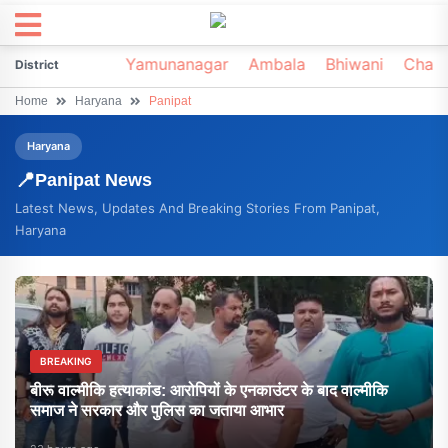
irsa
Sonipat
Yamunanagar
Ambala
Bhiwani
Chark
District
Home
Haryana
Panipat
Haryana
📍
Panipat
News
Latest News, Updates And Breaking Stories From
Panipat
,
Haryana
BREAKING
बीरू वाल्मीकि हत्याकांड: आरोपियों के एनकाउंटर के बाद वाल्मीकि
समाज ने सरकार और पुलिस का जताया आभार