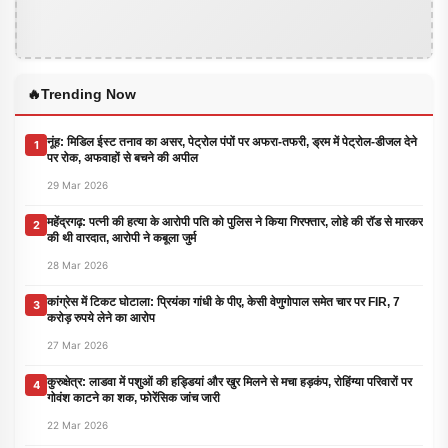
🔥
Trending Now
नूंह: मिडिल ईस्ट तनाव का असर, पेट्रोल पंपों पर अफरा-तफरी, ड्रम में पेट्रोल-डीजल देने
1
पर रोक, अफवाहों से बचने की अपील
29 Mar 2026
महेंद्रगढ़: पत्नी की हत्या के आरोपी पति को पुलिस ने किया गिरफ्तार, लोहे की रॉड से मारकर
2
की थी वारदात, आरोपी ने कबूला जुर्म
28 Mar 2026
कांग्रेस में टिकट घोटाला: प्रियंका गांधी के पीए, केसी वेणुगोपाल समेत चार पर FIR, 7
3
करोड़ रुपये लेने का आरोप
27 Mar 2026
कुरुक्षेत्र: लाडवा में पशुओं की हड्डियां और खुर मिलने से मचा हड़कंप, रोहिंग्या परिवारों पर
4
गोवंश काटने का शक, फोरेंसिक जांच जारी
22 Mar 2026