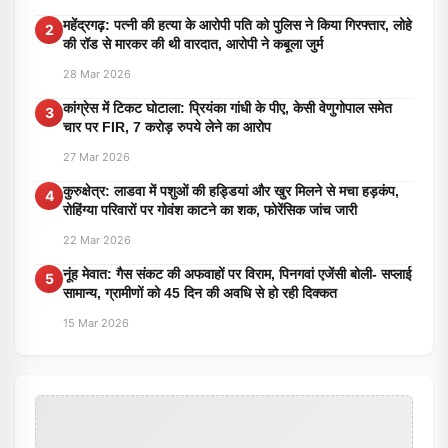
महेंद्रगढ़: पत्नी की हत्या के आरोपी पति को पुलिस ने किया गिरफ्तार, लोहे
2
की रॉड से मारकर की थी वारदात, आरोपी ने कबूला जुर्म
28 Mar 2026
कांग्रेस में टिकट घोटाला: प्रियंका गांधी के पीए, केसी वेणुगोपाल समेत
3
चार पर FIR, 7 करोड़ रुपये लेने का आरोप
27 Mar 2026
कुरुक्षेत्र: लाडवा में पशुओं की हड्डियां और खुर मिलने से मचा हड़कंप,
4
रोहिंग्या परिवारों पर गोवंश काटने का शक, फोरेंसिक जांच जारी
22 Mar 2026
नूंह मेवात: गैस संकट की अफवाहों पर विराम, पिनगवां एजेंसी बोली- सप्लाई
5
सामान्य, ग्रामीणों को 45 दिन की अवधि से हो रही दिक्कत
15 Mar 2026