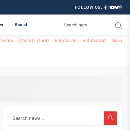
FOLLOW US:
ws
Social
hiwani
Charkhi Dadri
Faridabad
Fatehabad
Gurugr