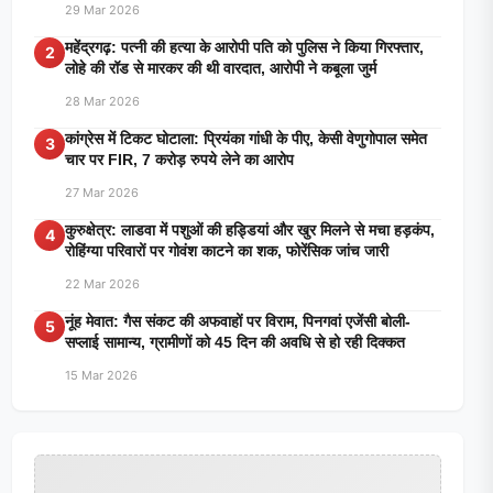
29 Mar 2026
महेंद्रगढ़: पत्नी की हत्या के आरोपी पति को पुलिस ने किया गिरफ्तार,
2
लोहे की रॉड से मारकर की थी वारदात, आरोपी ने कबूला जुर्म
28 Mar 2026
कांग्रेस में टिकट घोटाला: प्रियंका गांधी के पीए, केसी वेणुगोपाल समेत
3
चार पर FIR, 7 करोड़ रुपये लेने का आरोप
27 Mar 2026
कुरुक्षेत्र: लाडवा में पशुओं की हड्डियां और खुर मिलने से मचा हड़कंप,
4
रोहिंग्या परिवारों पर गोवंश काटने का शक, फोरेंसिक जांच जारी
22 Mar 2026
नूंह मेवात: गैस संकट की अफवाहों पर विराम, पिनगवां एजेंसी बोली-
5
सप्लाई सामान्य, ग्रामीणों को 45 दिन की अवधि से हो रही दिक्कत
15 Mar 2026