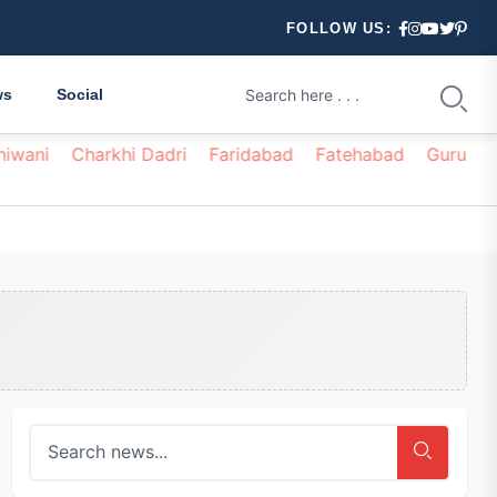
FOLLOW US:
ws
Social
hiwani
Charkhi Dadri
Faridabad
Fatehabad
Gurugr