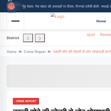
नूंह मेवात: गैस संकट की अफवाहों पर विराम, पिनगवां एजेंसी बोली- सप्लाई 
Home
hendragarh
Nuh
Palwal
Panchkula
Panipat
Rewar
District
Home
Crime Report
नकली सोने की ज्वेलरी से लोन धोखाधड़ी करने 
CRIME REPORT