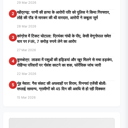
29 Mar 2026
महेंद्रगढ़: पत्नी की हत्या के आरोपी पति को पुलिस ने किया गिरफ्तार,
2
लोहे की रॉड से मारकर की थी वारदात, आरोपी ने कबूला जुर्म
28 Mar 2026
कांग्रेस में टिकट घोटाला: प्रियंका गांधी के पीए, केसी वेणुगोपाल समेत
3
चार पर FIR, 7 करोड़ रुपये लेने का आरोप
27 Mar 2026
कुरुक्षेत्र: लाडवा में पशुओं की हड्डियां और खुर मिलने से मचा हड़कंप,
4
रोहिंग्या परिवारों पर गोवंश काटने का शक, फोरेंसिक जांच जारी
22 Mar 2026
नूंह मेवात: गैस संकट की अफवाहों पर विराम, पिनगवां एजेंसी बोली-
5
सप्लाई सामान्य, ग्रामीणों को 45 दिन की अवधि से हो रही दिक्कत
15 Mar 2026