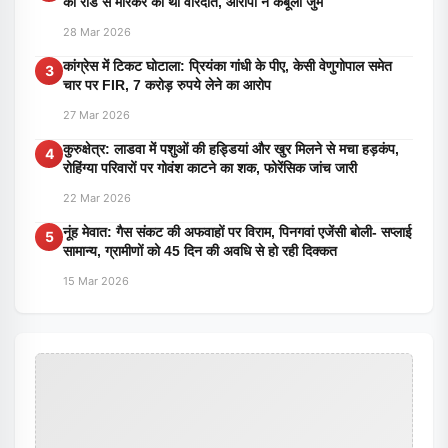
की रॉड से मारकर की थी वारदात, आरोपी ने कबूला जुर्म
28 Mar 2026
कांग्रेस में टिकट घोटाला: प्रियंका गांधी के पीए, केसी वेणुगोपाल समेत
3
चार पर FIR, 7 करोड़ रुपये लेने का आरोप
27 Mar 2026
कुरुक्षेत्र: लाडवा में पशुओं की हड्डियां और खुर मिलने से मचा हड़कंप,
4
रोहिंग्या परिवारों पर गोवंश काटने का शक, फोरेंसिक जांच जारी
22 Mar 2026
नूंह मेवात: गैस संकट की अफवाहों पर विराम, पिनगवां एजेंसी बोली- सप्लाई
5
सामान्य, ग्रामीणों को 45 दिन की अवधि से हो रही दिक्कत
15 Mar 2026