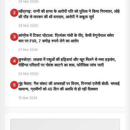
29 Mar 2026
महेंद्रगढ़: पत्नी की हत्या के आरोपी पति को पुलिस ने किया गिरफ्तार, लोहे
2
की रॉड से मारकर की थी वारदात, आरोपी ने कबूला जुर्म
28 Mar 2026
कांग्रेस में टिकट घोटाला: प्रियंका गांधी के पीए, केसी वेणुगोपाल समेत
3
चार पर FIR, 7 करोड़ रुपये लेने का आरोप
27 Mar 2026
कुरुक्षेत्र: लाडवा में पशुओं की हड्डियां और खुर मिलने से मचा हड़कंप,
4
रोहिंग्या परिवारों पर गोवंश काटने का शक, फोरेंसिक जांच जारी
22 Mar 2026
नूंह मेवात: गैस संकट की अफवाहों पर विराम, पिनगवां एजेंसी बोली- सप्लाई
5
सामान्य, ग्रामीणों को 45 दिन की अवधि से हो रही दिक्कत
15 Mar 2026