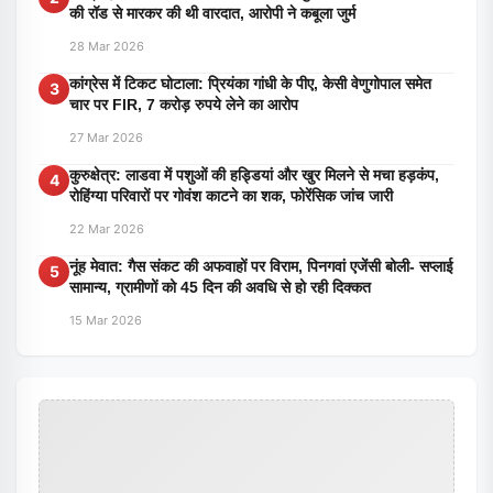
की रॉड से मारकर की थी वारदात, आरोपी ने कबूला जुर्म
28 Mar 2026
कांग्रेस में टिकट घोटाला: प्रियंका गांधी के पीए, केसी वेणुगोपाल समेत
3
चार पर FIR, 7 करोड़ रुपये लेने का आरोप
27 Mar 2026
कुरुक्षेत्र: लाडवा में पशुओं की हड्डियां और खुर मिलने से मचा हड़कंप,
4
रोहिंग्या परिवारों पर गोवंश काटने का शक, फोरेंसिक जांच जारी
22 Mar 2026
नूंह मेवात: गैस संकट की अफवाहों पर विराम, पिनगवां एजेंसी बोली- सप्लाई
5
सामान्य, ग्रामीणों को 45 दिन की अवधि से हो रही दिक्कत
15 Mar 2026