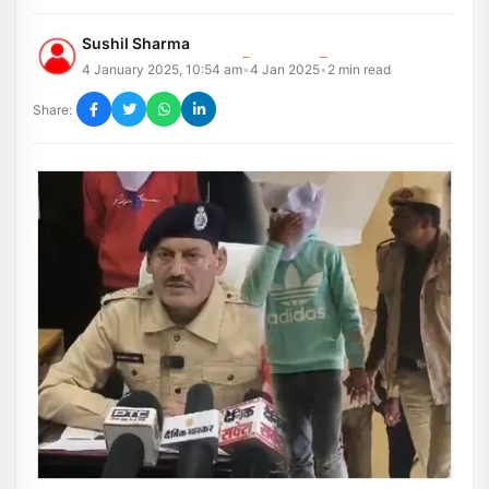
Sushil Sharma
4 January 2025, 10:54 am
4 Jan 2025
2
min read
•
•
Share: