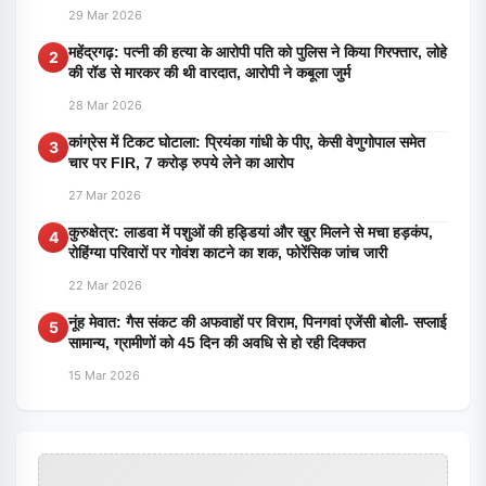
29 Mar 2026
महेंद्रगढ़: पत्नी की हत्या के आरोपी पति को पुलिस ने किया गिरफ्तार, लोहे
2
की रॉड से मारकर की थी वारदात, आरोपी ने कबूला जुर्म
28 Mar 2026
कांग्रेस में टिकट घोटाला: प्रियंका गांधी के पीए, केसी वेणुगोपाल समेत
3
चार पर FIR, 7 करोड़ रुपये लेने का आरोप
27 Mar 2026
कुरुक्षेत्र: लाडवा में पशुओं की हड्डियां और खुर मिलने से मचा हड़कंप,
4
रोहिंग्या परिवारों पर गोवंश काटने का शक, फोरेंसिक जांच जारी
22 Mar 2026
नूंह मेवात: गैस संकट की अफवाहों पर विराम, पिनगवां एजेंसी बोली- सप्लाई
5
सामान्य, ग्रामीणों को 45 दिन की अवधि से हो रही दिक्कत
15 Mar 2026