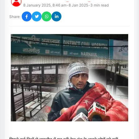
8 January 2025, 8:46 am
8 Jan 2025
3
min read
•
•
Share: