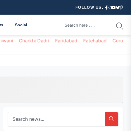
FOLLOW US:
ws
Social
hiwani
Charkhi Dadri
Faridabad
Fatehabad
Gurugr