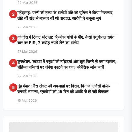
29 Mar 2026
महेंद्रगढ़: पत्नी की हत्या के आरोपी पति को पुलिस ने किया गिरफ्तार,
2
लोहे की रॉड से मारकर की थी वारदात, आरोपी ने कबूला जुर्म
28 Mar 2026
कांग्रेस में टिकट घोटाला: प्रियंका गांधी के पीए, केसी वेणुगोपाल समेत
3
चार पर FIR, 7 करोड़ रुपये लेने का आरोप
27 Mar 2026
कुरुक्षेत्र: लाडवा में पशुओं की हड्डियां और खुर मिलने से मचा हड़कंप,
4
रोहिंग्या परिवारों पर गोवंश काटने का शक, फोरेंसिक जांच जारी
22 Mar 2026
नूंह मेवात: गैस संकट की अफवाहों पर विराम, पिनगवां एजेंसी बोली-
5
सप्लाई सामान्य, ग्रामीणों को 45 दिन की अवधि से हो रही दिक्कत
15 Mar 2026