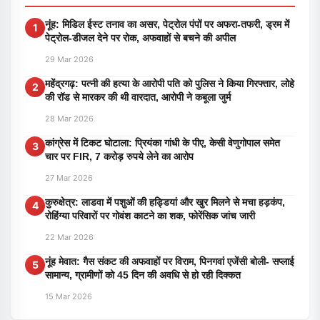
नूंह: मिडिल ईस्ट तनाव का असर, पेट्रोल पंपों पर अफरा-तफरी, ड्रम में
1
पेट्रोल-डीजल देने पर रोक, अफवाहों से बचने की अपील
29 Mar 2026
महेंद्रगढ़: पत्नी की हत्या के आरोपी पति को पुलिस ने किया गिरफ्तार, लोहे
2
की रॉड से मारकर की थी वारदात, आरोपी ने कबूला जुर्म
28 Mar 2026
कांग्रेस में टिकट घोटाला: प्रियंका गांधी के पीए, केसी वेणुगोपाल समेत
3
चार पर FIR, 7 करोड़ रुपये लेने का आरोप
27 Mar 2026
कुरुक्षेत्र: लाडवा में पशुओं की हड्डियां और खुर मिलने से मचा हड़कंप,
4
रोहिंग्या परिवारों पर गोवंश काटने का शक, फोरेंसिक जांच जारी
22 Mar 2026
नूंह मेवात: गैस संकट की अफवाहों पर विराम, पिनगवां एजेंसी बोली- सप्लाई
5
सामान्य, ग्रामीणों को 45 दिन की अवधि से हो रही दिक्कत
15 Mar 2026