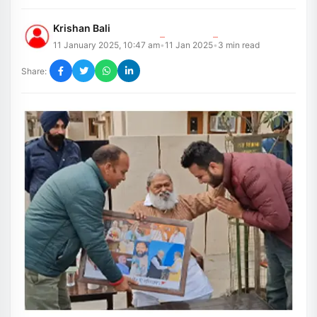
Krishan Bali
11 January 2025, 10:47 am
11 Jan 2025
3
min read
•
•
Share: