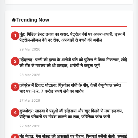
🔥
Trending Now
नूंह: मिडिल ईस्ट तनाव का असर, पेट्रोल पंपों पर अफरा-तफरी, ड्रम में
1
पेट्रोल-डीजल देने पर रोक, अफवाहों से बचने की अपील
29 Mar 2026
महेंद्रगढ़: पत्नी की हत्या के आरोपी पति को पुलिस ने किया गिरफ्तार, लोहे
2
की रॉड से मारकर की थी वारदात, आरोपी ने कबूला जुर्म
28 Mar 2026
कांग्रेस में टिकट घोटाला: प्रियंका गांधी के पीए, केसी वेणुगोपाल समेत
3
चार पर FIR, 7 करोड़ रुपये लेने का आरोप
27 Mar 2026
कुरुक्षेत्र: लाडवा में पशुओं की हड्डियां और खुर मिलने से मचा हड़कंप,
4
रोहिंग्या परिवारों पर गोवंश काटने का शक, फोरेंसिक जांच जारी
22 Mar 2026
नूंह मेवात: गैस संकट की अफवाहों पर विराम, पिनगवां एजेंसी बोली- सप्लाई
5