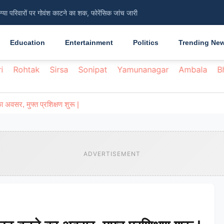
िंग्या परिवारों पर गोवंश काटने का शक, फोरेंसिक जांच जारी
सामान्य, ग्रामीणों को 45 दिन की अवधि से हो रही दिक्कत
Education
Entertainment
Politics
Trending Ne
i
Rohtak
Sirsa
Sonipat
Yamunanagar
Ambala
B
अवसर, मुफ्त प्रशिक्षण शुरू |
ADVERTISEMENT