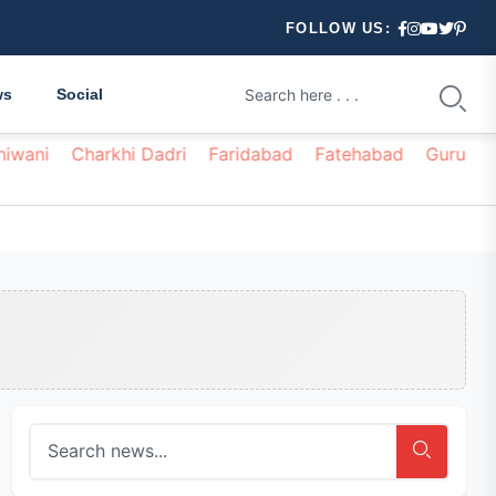
FOLLOW US:
ws
Social
hiwani
Charkhi Dadri
Faridabad
Fatehabad
Gurugr