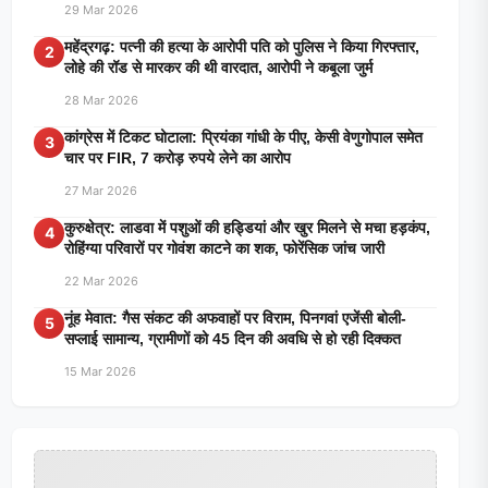
29 Mar 2026
महेंद्रगढ़: पत्नी की हत्या के आरोपी पति को पुलिस ने किया गिरफ्तार,
2
लोहे की रॉड से मारकर की थी वारदात, आरोपी ने कबूला जुर्म
28 Mar 2026
कांग्रेस में टिकट घोटाला: प्रियंका गांधी के पीए, केसी वेणुगोपाल समेत
3
चार पर FIR, 7 करोड़ रुपये लेने का आरोप
27 Mar 2026
कुरुक्षेत्र: लाडवा में पशुओं की हड्डियां और खुर मिलने से मचा हड़कंप,
4
रोहिंग्या परिवारों पर गोवंश काटने का शक, फोरेंसिक जांच जारी
22 Mar 2026
नूंह मेवात: गैस संकट की अफवाहों पर विराम, पिनगवां एजेंसी बोली-
5
सप्लाई सामान्य, ग्रामीणों को 45 दिन की अवधि से हो रही दिक्कत
15 Mar 2026