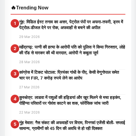
🔥
Trending Now
नूंह: मिडिल ईस्ट तनाव का असर, पेट्रोल पंपों पर अफरा-तफरी, ड्रम में
1
पेट्रोल-डीजल देने पर रोक, अफवाहों से बचने की अपील
29 Mar 2026
महेंद्रगढ़: पत्नी की हत्या के आरोपी पति को पुलिस ने किया गिरफ्तार, लोहे
2
की रॉड से मारकर की थी वारदात, आरोपी ने कबूला जुर्म
28 Mar 2026
कांग्रेस में टिकट घोटाला: प्रियंका गांधी के पीए, केसी वेणुगोपाल समेत
3
चार पर FIR, 7 करोड़ रुपये लेने का आरोप
27 Mar 2026
कुरुक्षेत्र: लाडवा में पशुओं की हड्डियां और खुर मिलने से मचा हड़कंप,
4
रोहिंग्या परिवारों पर गोवंश काटने का शक, फोरेंसिक जांच जारी
22 Mar 2026
नूंह मेवात: गैस संकट की अफवाहों पर विराम, पिनगवां एजेंसी बोली- सप्लाई
5
सामान्य, ग्रामीणों को 45 दिन की अवधि से हो रही दिक्कत