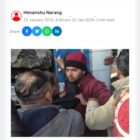
Himanshu Narang
23 January 2025, 4:49 am
23 Jan 2025
2
min read
•
•
Share: