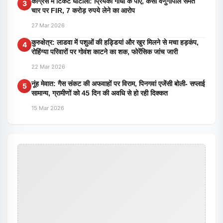
कांग्रेस में टिकट घोटाला: प्रियंका गांधी के पीए, केसी वेणुगोपाल समेत
3
चार पर FIR, 7 करोड़ रुपये लेने का आरोप
27 Mar 2026
कुरुक्षेत्र: लाडवा में पशुओं की हड्डियां और खुर मिलने से मचा हड़कंप,
4
रोहिंग्या परिवारों पर गोवंश काटने का शक, फोरेंसिक जांच जारी
22 Mar 2026
नूंह मेवात: गैस संकट की अफवाहों पर विराम, पिनगवां एजेंसी बोली- सप्लाई
5
सामान्य, ग्रामीणों को 45 दिन की अवधि से हो रही दिक्कत
15 Mar 2026