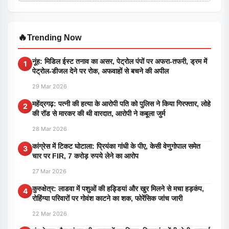
🔥
Trending Now
नूंह: मिडिल ईस्ट तनाव का असर, पेट्रोल पंपों पर अफरा-तफरी, ड्रम में
1
पेट्रोल-डीजल देने पर रोक, अफवाहों से बचने की अपील
29 Mar 2026
महेंद्रगढ़: पत्नी की हत्या के आरोपी पति को पुलिस ने किया गिरफ्तार, लोहे
2
की रॉड से मारकर की थी वारदात, आरोपी ने कबूला जुर्म
28 Mar 2026
कांग्रेस में टिकट घोटाला: प्रियंका गांधी के पीए, केसी वेणुगोपाल समेत
3
चार पर FIR, 7 करोड़ रुपये लेने का आरोप
27 Mar 2026
कुरुक्षेत्र: लाडवा में पशुओं की हड्डियां और खुर मिलने से मचा हड़कंप,
4
रोहिंग्या परिवारों पर गोवंश काटने का शक, फोरेंसिक जांच जारी
22 Mar 2026