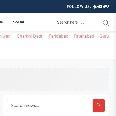
FOLLOW US:
ws
Social
hiwani
Charkhi Dadri
Faridabad
Fatehabad
Gurugr