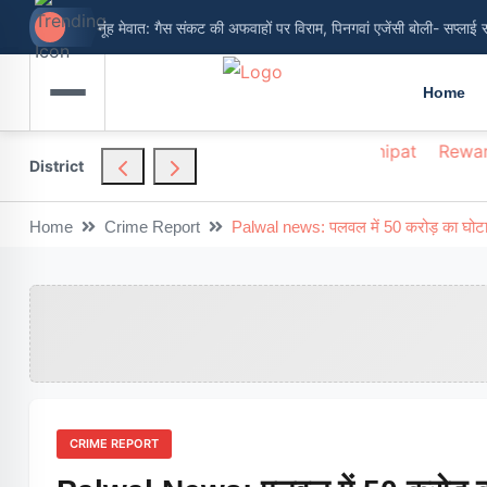
नूंह मेवात: गैस संकट की अफवाहों पर विराम, पिनगवां एजेंसी बोली- सप्लाई 
Home
hendragarh
Nuh
Palwal
Panchkula
Panipat
Rewar
District
Home
Crime Report
Palwal news: पलवल में 50 करोड़ का घोटाला
CRIME REPORT