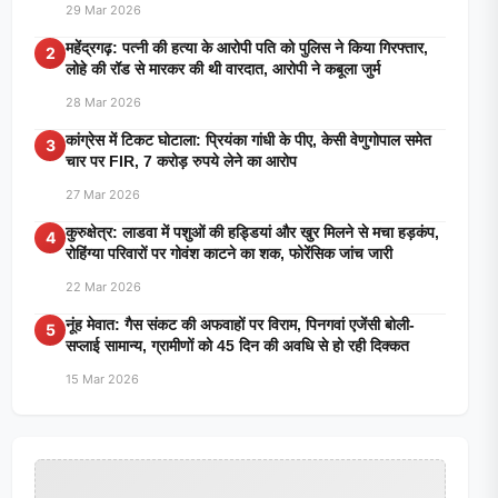
29 Mar 2026
महेंद्रगढ़: पत्नी की हत्या के आरोपी पति को पुलिस ने किया गिरफ्तार,
2
लोहे की रॉड से मारकर की थी वारदात, आरोपी ने कबूला जुर्म
28 Mar 2026
कांग्रेस में टिकट घोटाला: प्रियंका गांधी के पीए, केसी वेणुगोपाल समेत
3
चार पर FIR, 7 करोड़ रुपये लेने का आरोप
27 Mar 2026
कुरुक्षेत्र: लाडवा में पशुओं की हड्डियां और खुर मिलने से मचा हड़कंप,
4
रोहिंग्या परिवारों पर गोवंश काटने का शक, फोरेंसिक जांच जारी
22 Mar 2026
नूंह मेवात: गैस संकट की अफवाहों पर विराम, पिनगवां एजेंसी बोली-
5
सप्लाई सामान्य, ग्रामीणों को 45 दिन की अवधि से हो रही दिक्कत
15 Mar 2026