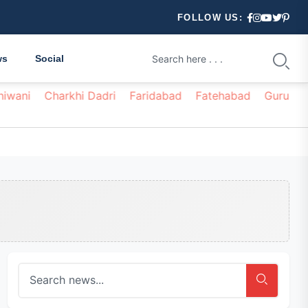
FOLLOW US:
ws
Social
hiwani
Charkhi Dadri
Faridabad
Fatehabad
Gurugr