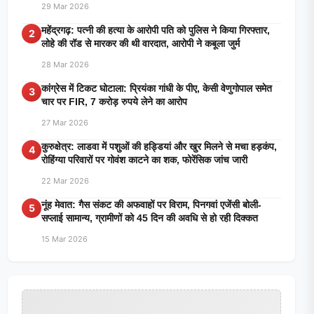
29 Mar 2026
महेंद्रगढ़: पत्नी की हत्या के आरोपी पति को पुलिस ने किया गिरफ्तार,
2
लोहे की रॉड से मारकर की थी वारदात, आरोपी ने कबूला जुर्म
28 Mar 2026
कांग्रेस में टिकट घोटाला: प्रियंका गांधी के पीए, केसी वेणुगोपाल समेत
3
चार पर FIR, 7 करोड़ रुपये लेने का आरोप
27 Mar 2026
कुरुक्षेत्र: लाडवा में पशुओं की हड्डियां और खुर मिलने से मचा हड़कंप,
4
रोहिंग्या परिवारों पर गोवंश काटने का शक, फोरेंसिक जांच जारी
22 Mar 2026
नूंह मेवात: गैस संकट की अफवाहों पर विराम, पिनगवां एजेंसी बोली-
5
सप्लाई सामान्य, ग्रामीणों को 45 दिन की अवधि से हो रही दिक्कत
15 Mar 2026