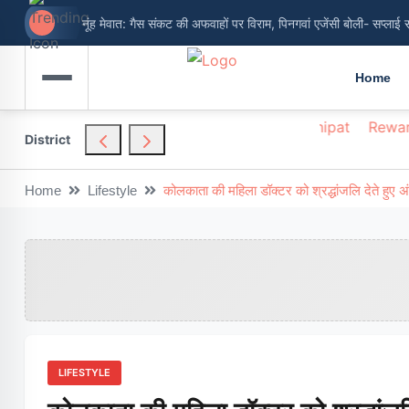
नूंह मेवात: गैस संकट की अफवाहों पर विराम, पिनगवां एजेंसी बोली- सप्लाई 
Home
hendragarh
Nuh
Palwal
Panchkula
Panipat
Rewar
District
Home
Lifestyle
कोलकाता की महिला डॉक्टर को श्रद्धांजलि देते हुए अ
LIFESTYLE