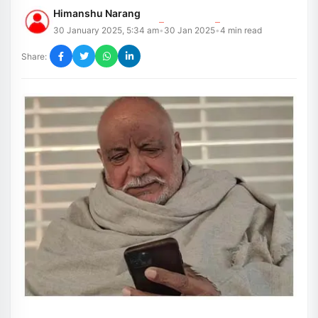
Himanshu Narang
30 January 2025, 5:34 am
30 Jan 2025
4
min read
•
•
Share: