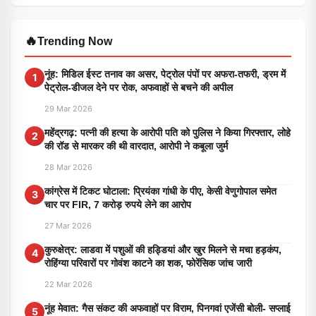
🔥
Trending Now
नूंह: मिडिल ईस्ट तनाव का असर, पेट्रोल पंपों पर अफरा-तफरी, ड्रम में
1
पेट्रोल-डीजल देने पर रोक, अफवाहों से बचने की अपील
29 Mar 2026
महेंद्रगढ़: पत्नी की हत्या के आरोपी पति को पुलिस ने किया गिरफ्तार, लोहे
2
की रॉड से मारकर की थी वारदात, आरोपी ने कबूला जुर्म
28 Mar 2026
कांग्रेस में टिकट घोटाला: प्रियंका गांधी के पीए, केसी वेणुगोपाल समेत
3
चार पर FIR, 7 करोड़ रुपये लेने का आरोप
27 Mar 2026
कुरुक्षेत्र: लाडवा में पशुओं की हड्डियां और खुर मिलने से मचा हड़कंप,
4
रोहिंग्या परिवारों पर गोवंश काटने का शक, फोरेंसिक जांच जारी
22 Mar 2026
नूंह मेवात: गैस संकट की अफवाहों पर विराम, पिनगवां एजेंसी बोली- सप्लाई
5