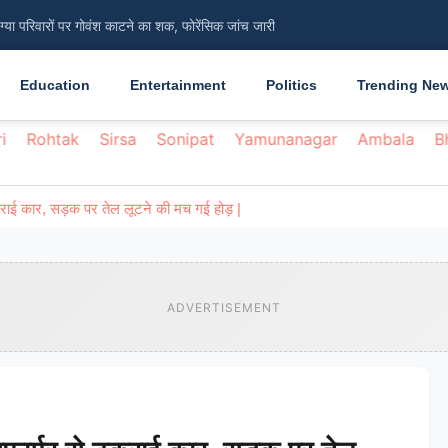
िंग्या परिवारों पर गोवंश काटने का शक, फोरेंसिक जांच जारी
सामान्य, ग्रामीणों को 45 दिन की अवधि से हो रही दिक्कत
Education
Entertainment
Politics
Trending Ne
i
Rohtak
Sirsa
Sonipat
Yamunanagar
Ambala
B
टकराई कार, सड़क पर तेल लूटने की मच गई होड़ |
ADVERTISEMENT