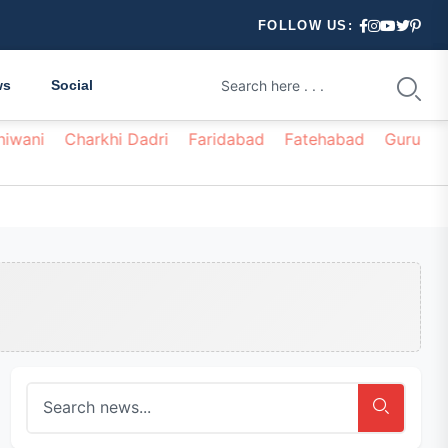
FOLLOW US:
ws
Social
hiwani
Charkhi Dadri
Faridabad
Fatehabad
Gurugr