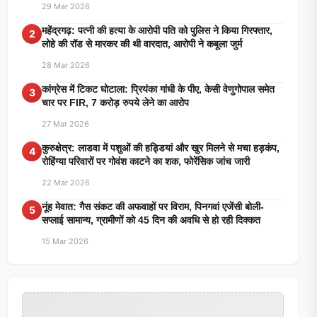
29 Mar 2026
महेंद्रगढ़: पत्नी की हत्या के आरोपी पति को पुलिस ने किया गिरफ्तार,
2
लोहे की रॉड से मारकर की थी वारदात, आरोपी ने कबूला जुर्म
28 Mar 2026
कांग्रेस में टिकट घोटाला: प्रियंका गांधी के पीए, केसी वेणुगोपाल समेत
3
चार पर FIR, 7 करोड़ रुपये लेने का आरोप
27 Mar 2026
कुरुक्षेत्र: लाडवा में पशुओं की हड्डियां और खुर मिलने से मचा हड़कंप,
4
रोहिंग्या परिवारों पर गोवंश काटने का शक, फोरेंसिक जांच जारी
22 Mar 2026
नूंह मेवात: गैस संकट की अफवाहों पर विराम, पिनगवां एजेंसी बोली-
5
सप्लाई सामान्य, ग्रामीणों को 45 दिन की अवधि से हो रही दिक्कत
15 Mar 2026