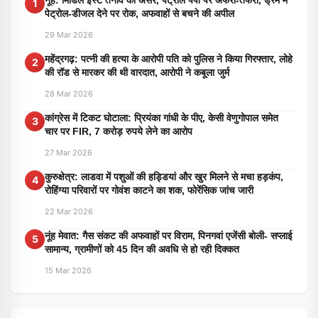
नूंह: मिडिल ईस्ट तनाव का असर, पेट्रोल पंपों पर अफरा-तफरी, ड्रम में
1
पेट्रोल-डीजल देने पर रोक, अफवाहों से बचने की अपील
29 Mar 2026
महेंद्रगढ़: पत्नी की हत्या के आरोपी पति को पुलिस ने किया गिरफ्तार, लोहे
2
की रॉड से मारकर की थी वारदात, आरोपी ने कबूला जुर्म
28 Mar 2026
कांग्रेस में टिकट घोटाला: प्रियंका गांधी के पीए, केसी वेणुगोपाल समेत
3
चार पर FIR, 7 करोड़ रुपये लेने का आरोप
27 Mar 2026
कुरुक्षेत्र: लाडवा में पशुओं की हड्डियां और खुर मिलने से मचा हड़कंप,
4
रोहिंग्या परिवारों पर गोवंश काटने का शक, फोरेंसिक जांच जारी
22 Mar 2026
नूंह मेवात: गैस संकट की अफवाहों पर विराम, पिनगवां एजेंसी बोली- सप्लाई
5
सामान्य, ग्रामीणों को 45 दिन की अवधि से हो रही दिक्कत
15 Mar 2026