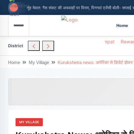
नूंह मेवात: गैस संकट की अफवाहों पर विराम, पिनगवां एजेंसी बोली- सप्लाई 
Home
hendragarh
Nuh
Palwal
Panchkula
Panipat
Rewar
District
Home
My Village
Kurukshetra news: अमेरिका से डिपोर्ट होकर घर 
MY VILLAGE