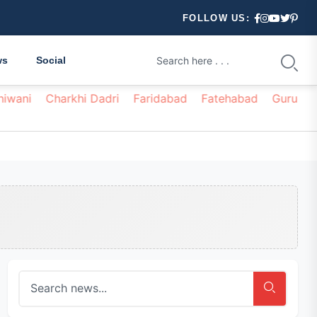
FOLLOW US:
ws
Social
hiwani
Charkhi Dadri
Faridabad
Fatehabad
Gurugr