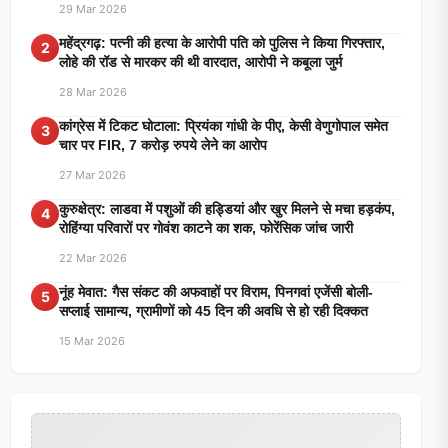
29 Mar 2026
महेंद्रगढ़: पत्नी की हत्या के आरोपी पति को पुलिस ने किया गिरफ्तार,
2
लोहे की रॉड से मारकर की थी वारदात, आरोपी ने कबूला जुर्म
28 Mar 2026
कांग्रेस में टिकट घोटाला: प्रियंका गांधी के पीए, केसी वेणुगोपाल समेत
3
चार पर FIR, 7 करोड़ रुपये लेने का आरोप
27 Mar 2026
कुरुक्षेत्र: लाडवा में पशुओं की हड्डियां और खुर मिलने से मचा हड़कंप,
4
रोहिंग्या परिवारों पर गोवंश काटने का शक, फोरेंसिक जांच जारी
22 Mar 2026
नूंह मेवात: गैस संकट की अफवाहों पर विराम, पिनगवां एजेंसी बोली-
5
सप्लाई सामान्य, ग्रामीणों को 45 दिन की अवधि से हो रही दिक्कत
15 Mar 2026