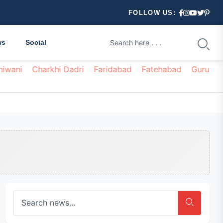
FOLLOW US:
ws
Social
hiwani
Charkhi Dadri
Faridabad
Fatehabad
Gurugr