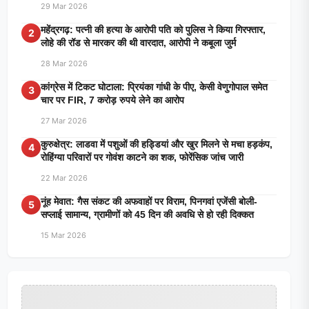
29 Mar 2026
महेंद्रगढ़: पत्नी की हत्या के आरोपी पति को पुलिस ने किया गिरफ्तार,
2
लोहे की रॉड से मारकर की थी वारदात, आरोपी ने कबूला जुर्म
28 Mar 2026
कांग्रेस में टिकट घोटाला: प्रियंका गांधी के पीए, केसी वेणुगोपाल समेत
3
चार पर FIR, 7 करोड़ रुपये लेने का आरोप
27 Mar 2026
कुरुक्षेत्र: लाडवा में पशुओं की हड्डियां और खुर मिलने से मचा हड़कंप,
4
रोहिंग्या परिवारों पर गोवंश काटने का शक, फोरेंसिक जांच जारी
22 Mar 2026
नूंह मेवात: गैस संकट की अफवाहों पर विराम, पिनगवां एजेंसी बोली-
5
सप्लाई सामान्य, ग्रामीणों को 45 दिन की अवधि से हो रही दिक्कत
15 Mar 2026