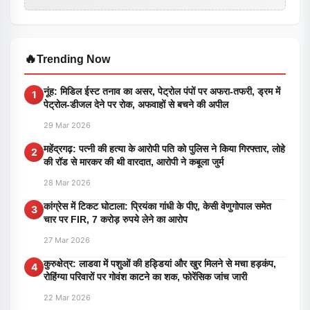
🔥
Trending Now
नूंह: मिडिल ईस्ट तनाव का असर, पेट्रोल पंपों पर अफरा-तफरी, ड्रम में
1
पेट्रोल-डीजल देने पर रोक, अफवाहों से बचने की अपील
29 Mar 2026
महेंद्रगढ़: पत्नी की हत्या के आरोपी पति को पुलिस ने किया गिरफ्तार, लोहे
2
की रॉड से मारकर की थी वारदात, आरोपी ने कबूला जुर्म
28 Mar 2026
कांग्रेस में टिकट घोटाला: प्रियंका गांधी के पीए, केसी वेणुगोपाल समेत
3
चार पर FIR, 7 करोड़ रुपये लेने का आरोप
27 Mar 2026
कुरुक्षेत्र: लाडवा में पशुओं की हड्डियां और खुर मिलने से मचा हड़कंप,
4
रोहिंग्या परिवारों पर गोवंश काटने का शक, फोरेंसिक जांच जारी
22 Mar 2026