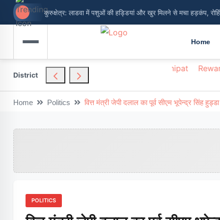
कुरुक्षेत्र: लाडवा में पशुओं की हड्डियां और खुर मिलने से मचा हड़कंप, रोह
नूंह मेवात: गैस संकट की अफवाहों पर विराम, पिनगवां एजेंसी बोली- सप्लाई 
Home
hendragarh
Nuh
Palwal
Panchkula
Panipat
Rewar
District
Home
Politics
वित्त मंत्री जेपी दलाल का पूर्व सीएम भूपेन्द्र सिंह हुड
POLITICS