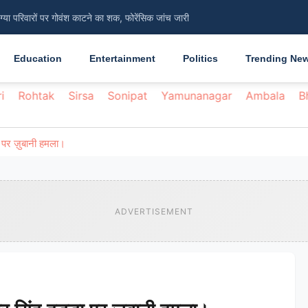
िंग्या परिवारों पर गोवंश काटने का शक, फोरेंसिक जांच जारी
सामान्य, ग्रामीणों को 45 दिन की अवधि से हो रही दिक्कत
Education
Entertainment
Politics
Trending Ne
i
Rohtak
Sirsa
Sonipat
Yamunanagar
Ambala
B
्डा पर ज़ुबानी हमला।
ADVERTISEMENT