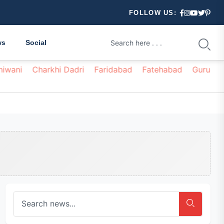
FOLLOW US:
ws
Social
hiwani
Charkhi Dadri
Faridabad
Fatehabad
Gurugr