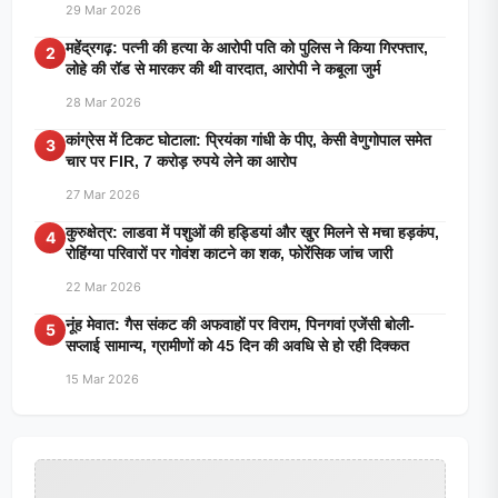
29 Mar 2026
महेंद्रगढ़: पत्नी की हत्या के आरोपी पति को पुलिस ने किया गिरफ्तार,
2
लोहे की रॉड से मारकर की थी वारदात, आरोपी ने कबूला जुर्म
28 Mar 2026
कांग्रेस में टिकट घोटाला: प्रियंका गांधी के पीए, केसी वेणुगोपाल समेत
3
चार पर FIR, 7 करोड़ रुपये लेने का आरोप
27 Mar 2026
कुरुक्षेत्र: लाडवा में पशुओं की हड्डियां और खुर मिलने से मचा हड़कंप,
4
रोहिंग्या परिवारों पर गोवंश काटने का शक, फोरेंसिक जांच जारी
22 Mar 2026
नूंह मेवात: गैस संकट की अफवाहों पर विराम, पिनगवां एजेंसी बोली-
5
सप्लाई सामान्य, ग्रामीणों को 45 दिन की अवधि से हो रही दिक्कत
15 Mar 2026