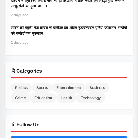
हरिद्वार में श्री शिव कावड़ संघ रेवाड़ी के 38वें विशाल भंडारे का श्रद्धापूर्वक समापन,
साधु-संतों का हुआ सम्मान
2 days ago
सावन की पहली तेज बारिश से पानीपत का ओल्ड इंडस्ट्रियल एरिया जलमग्न, उद्योगों
को करोड़ों का नुकसान
2 days ago
📁
Categories
Politics
Sports
Entertainment
Business
Crime
Education
Health
Technology
📱
Follow Us