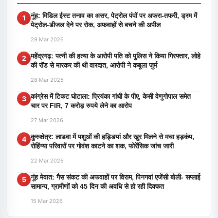
नूंह: मिडिल ईस्ट तनाव का असर, पेट्रोल पंपों पर अफरा-तफरी, ड्रम में
1
पेट्रोल-डीजल देने पर रोक, अफवाहों से बचने की अपील
29 Mar 2026
महेंद्रगढ़: पत्नी की हत्या के आरोपी पति को पुलिस ने किया गिरफ्तार, लोहे
2
की रॉड से मारकर की थी वारदात, आरोपी ने कबूला जुर्म
28 Mar 2026
कांग्रेस में टिकट घोटाला: प्रियंका गांधी के पीए, केसी वेणुगोपाल समेत
3
चार पर FIR, 7 करोड़ रुपये लेने का आरोप
27 Mar 2026
कुरुक्षेत्र: लाडवा में पशुओं की हड्डियां और खुर मिलने से मचा हड़कंप,
4
रोहिंग्या परिवारों पर गोवंश काटने का शक, फोरेंसिक जांच जारी
22 Mar 2026
नूंह मेवात: गैस संकट की अफवाहों पर विराम, पिनगवां एजेंसी बोली- सप्लाई
5
सामान्य, ग्रामीणों को 45 दिन की अवधि से हो रही दिक्कत
15 Mar 2026