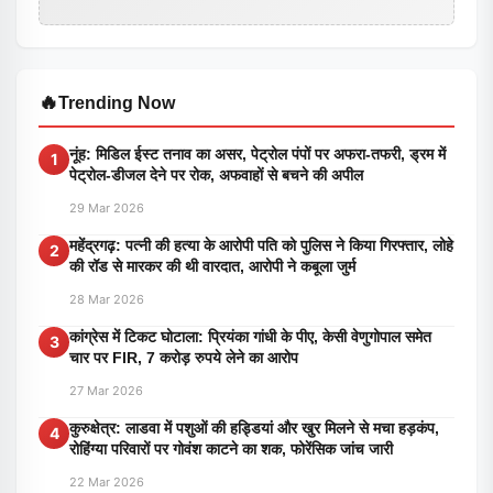
🔥
Trending Now
नूंह: मिडिल ईस्ट तनाव का असर, पेट्रोल पंपों पर अफरा-तफरी, ड्रम में
1
पेट्रोल-डीजल देने पर रोक, अफवाहों से बचने की अपील
29 Mar 2026
महेंद्रगढ़: पत्नी की हत्या के आरोपी पति को पुलिस ने किया गिरफ्तार, लोहे
2
की रॉड से मारकर की थी वारदात, आरोपी ने कबूला जुर्म
28 Mar 2026
कांग्रेस में टिकट घोटाला: प्रियंका गांधी के पीए, केसी वेणुगोपाल समेत
3
चार पर FIR, 7 करोड़ रुपये लेने का आरोप
27 Mar 2026
कुरुक्षेत्र: लाडवा में पशुओं की हड्डियां और खुर मिलने से मचा हड़कंप,
4
रोहिंग्या परिवारों पर गोवंश काटने का शक, फोरेंसिक जांच जारी
22 Mar 2026