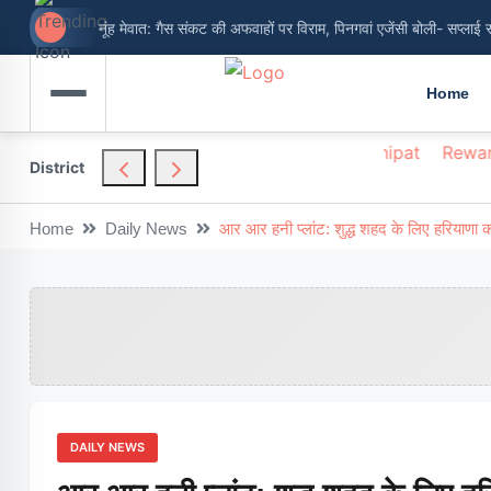
नूंह मेवात: गैस संकट की अफवाहों पर विराम, पिनगवां एजेंसी बोली- सप्लाई 
Home
hendragarh
Nuh
Palwal
Panchkula
Panipat
Rewar
District
Home
Daily News
आर आर हनी प्लांट: शुद्ध शहद के लिए हरियाणा 
DAILY NEWS