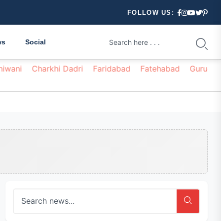
FOLLOW US:
ws
Social
hiwani
Charkhi Dadri
Faridabad
Fatehabad
Gurugr