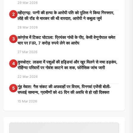
29 Mar 2026
महेंद्रगढ़: पत्नी की हत्या के आरोपी पति को पुलिस ने किया गिरफ्तार,
2
लोहे की रॉड से मारकर की थी वारदात, आरोपी ने कबूला जुर्म
28 Mar 2026
कांग्रेस में टिकट घोटाला: प्रियंका गांधी के पीए, केसी वेणुगोपाल समेत
3
चार पर FIR, 7 करोड़ रुपये लेने का आरोप
27 Mar 2026
कुरुक्षेत्र: लाडवा में पशुओं की हड्डियां और खुर मिलने से मचा हड़कंप,
4
रोहिंग्या परिवारों पर गोवंश काटने का शक, फोरेंसिक जांच जारी
22 Mar 2026
नूंह मेवात: गैस संकट की अफवाहों पर विराम, पिनगवां एजेंसी बोली-
5
सप्लाई सामान्य, ग्रामीणों को 45 दिन की अवधि से हो रही दिक्कत
15 Mar 2026