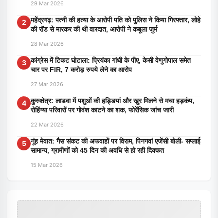
29 Mar 2026
महेंद्रगढ़: पत्नी की हत्या के आरोपी पति को पुलिस ने किया गिरफ्तार, लोहे
2
की रॉड से मारकर की थी वारदात, आरोपी ने कबूला जुर्म
28 Mar 2026
कांग्रेस में टिकट घोटाला: प्रियंका गांधी के पीए, केसी वेणुगोपाल समेत
3
चार पर FIR, 7 करोड़ रुपये लेने का आरोप
27 Mar 2026
कुरुक्षेत्र: लाडवा में पशुओं की हड्डियां और खुर मिलने से मचा हड़कंप,
4
रोहिंग्या परिवारों पर गोवंश काटने का शक, फोरेंसिक जांच जारी
22 Mar 2026
नूंह मेवात: गैस संकट की अफवाहों पर विराम, पिनगवां एजेंसी बोली- सप्लाई
5
सामान्य, ग्रामीणों को 45 दिन की अवधि से हो रही दिक्कत
15 Mar 2026