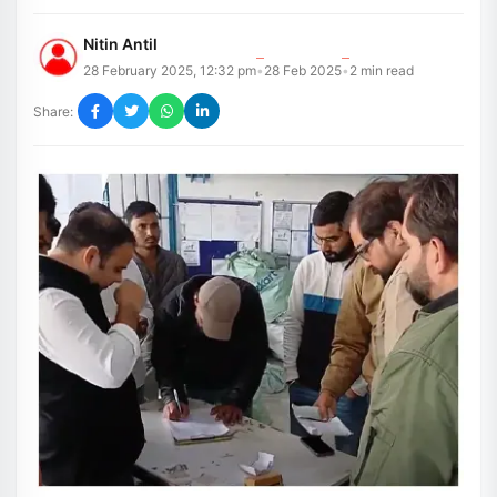
Nitin Antil
28 February 2025, 12:32 pm
28 Feb 2025
2
min read
•
•
Share: