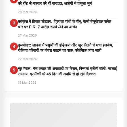
की रॉड से मारकर की थी वारदात, आरोपी ने कबूला जुर्म
28 Mar 2026
कांग्रेस में टिकट घोटाला: प्रियंका गांधी के पीए, केसी वेणुगोपाल समेत
3
चार पर FIR, 7 करोड़ रुपये लेने का आरोप
27 Mar 2026
कुरुक्षेत्र: लाडवा में पशुओं की हड्डियां और खुर मिलने से मचा हड़कंप,
4
रोहिंग्या परिवारों पर गोवंश काटने का शक, फोरेंसिक जांच जारी
22 Mar 2026
नूंह मेवात: गैस संकट की अफवाहों पर विराम, पिनगवां एजेंसी बोली- सप्लाई
5
सामान्य, ग्रामीणों को 45 दिन की अवधि से हो रही दिक्कत
15 Mar 2026