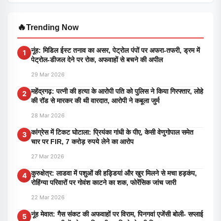
🔥
Trending Now
नूंह: मिडिल ईस्ट तनाव का असर, पेट्रोल पंपों पर अफरा-तफरी, ड्रम में
1
पेट्रोल-डीजल देने पर रोक, अफवाहों से बचने की अपील
29 Mar 2026
महेंद्रगढ़: पत्नी की हत्या के आरोपी पति को पुलिस ने किया गिरफ्तार, लोहे
2
की रॉड से मारकर की थी वारदात, आरोपी ने कबूला जुर्म
28 Mar 2026
कांग्रेस में टिकट घोटाला: प्रियंका गांधी के पीए, केसी वेणुगोपाल समेत
3
चार पर FIR, 7 करोड़ रुपये लेने का आरोप
27 Mar 2026
कुरुक्षेत्र: लाडवा में पशुओं की हड्डियां और खुर मिलने से मचा हड़कंप,
4
रोहिंग्या परिवारों पर गोवंश काटने का शक, फोरेंसिक जांच जारी
22 Mar 2026
नूंह मेवात: गैस संकट की अफवाहों पर विराम, पिनगवां एजेंसी बोली- सप्लाई
5