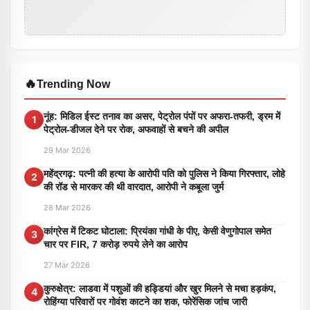
🔥
Trending Now
नूंह: मिडिल ईस्ट तनाव का असर, पेट्रोल पंपों पर अफरा-तफरी, ड्रम में
1
पेट्रोल-डीजल देने पर रोक, अफवाहों से बचने की अपील
29 Mar 2026
महेंद्रगढ़: पत्नी की हत्या के आरोपी पति को पुलिस ने किया गिरफ्तार, लोहे
2
की रॉड से मारकर की थी वारदात, आरोपी ने कबूला जुर्म
28 Mar 2026
कांग्रेस में टिकट घोटाला: प्रियंका गांधी के पीए, केसी वेणुगोपाल समेत
3
चार पर FIR, 7 करोड़ रुपये लेने का आरोप
27 Mar 2026
कुरुक्षेत्र: लाडवा में पशुओं की हड्डियां और खुर मिलने से मचा हड़कंप,
4
रोहिंग्या परिवारों पर गोवंश काटने का शक, फोरेंसिक जांच जारी