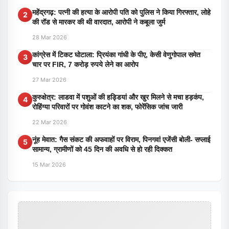
महेंद्रगढ़: पत्नी की हत्या के आरोपी पति को पुलिस ने किया गिरफ्तार, लोहे
2
की रॉड से मारकर की थी वारदात, आरोपी ने कबूला जुर्म
28 Mar 2026
कांग्रेस में टिकट घोटाला: प्रियंका गांधी के पीए, केसी वेणुगोपाल समेत
3
चार पर FIR, 7 करोड़ रुपये लेने का आरोप
27 Mar 2026
कुरुक्षेत्र: लाडवा में पशुओं की हड्डियां और खुर मिलने से मचा हड़कंप,
4
रोहिंग्या परिवारों पर गोवंश काटने का शक, फोरेंसिक जांच जारी
22 Mar 2026
नूंह मेवात: गैस संकट की अफवाहों पर विराम, पिनगवां एजेंसी बोली- सप्लाई
5
सामान्य, ग्रामीणों को 45 दिन की अवधि से हो रही दिक्कत
15 Mar 2026