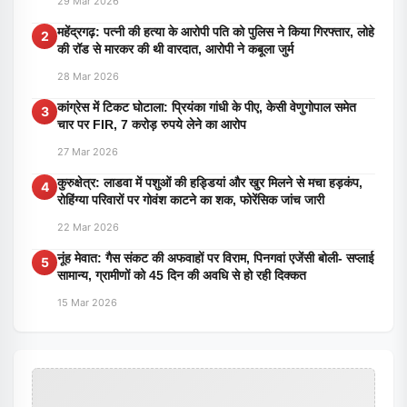
29 Mar 2026
महेंद्रगढ़: पत्नी की हत्या के आरोपी पति को पुलिस ने किया गिरफ्तार, लोहे
2
की रॉड से मारकर की थी वारदात, आरोपी ने कबूला जुर्म
28 Mar 2026
कांग्रेस में टिकट घोटाला: प्रियंका गांधी के पीए, केसी वेणुगोपाल समेत
3
चार पर FIR, 7 करोड़ रुपये लेने का आरोप
27 Mar 2026
कुरुक्षेत्र: लाडवा में पशुओं की हड्डियां और खुर मिलने से मचा हड़कंप,
4
रोहिंग्या परिवारों पर गोवंश काटने का शक, फोरेंसिक जांच जारी
22 Mar 2026
नूंह मेवात: गैस संकट की अफवाहों पर विराम, पिनगवां एजेंसी बोली- सप्लाई
5
सामान्य, ग्रामीणों को 45 दिन की अवधि से हो रही दिक्कत
15 Mar 2026