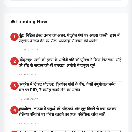
🔥
Trending Now
नूंह: मिडिल ईस्ट तनाव का असर, पेट्रोल पंपों पर अफरा-तफरी, ड्रम में
1
पेट्रोल-डीजल देने पर रोक, अफवाहों से बचने की अपील
29 Mar 2026
महेंद्रगढ़: पत्नी की हत्या के आरोपी पति को पुलिस ने किया गिरफ्तार, लोहे
2
की रॉड से मारकर की थी वारदात, आरोपी ने कबूला जुर्म
28 Mar 2026
कांग्रेस में टिकट घोटाला: प्रियंका गांधी के पीए, केसी वेणुगोपाल समेत
3
चार पर FIR, 7 करोड़ रुपये लेने का आरोप
27 Mar 2026
कुरुक्षेत्र: लाडवा में पशुओं की हड्डियां और खुर मिलने से मचा हड़कंप,
4
रोहिंग्या परिवारों पर गोवंश काटने का शक, फोरेंसिक जांच जारी
22 Mar 2026