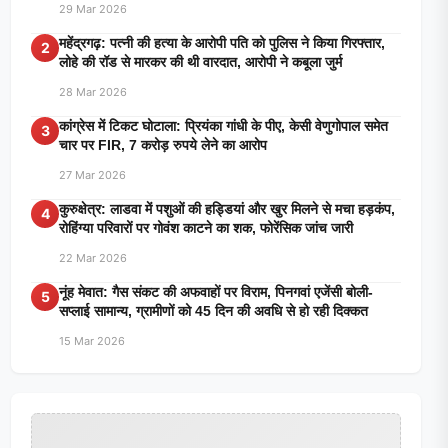
29 Mar 2026
महेंद्रगढ़: पत्नी की हत्या के आरोपी पति को पुलिस ने किया गिरफ्तार,
2
लोहे की रॉड से मारकर की थी वारदात, आरोपी ने कबूला जुर्म
28 Mar 2026
कांग्रेस में टिकट घोटाला: प्रियंका गांधी के पीए, केसी वेणुगोपाल समेत
3
चार पर FIR, 7 करोड़ रुपये लेने का आरोप
27 Mar 2026
कुरुक्षेत्र: लाडवा में पशुओं की हड्डियां और खुर मिलने से मचा हड़कंप,
4
रोहिंग्या परिवारों पर गोवंश काटने का शक, फोरेंसिक जांच जारी
22 Mar 2026
नूंह मेवात: गैस संकट की अफवाहों पर विराम, पिनगवां एजेंसी बोली-
5
सप्लाई सामान्य, ग्रामीणों को 45 दिन की अवधि से हो रही दिक्कत
15 Mar 2026