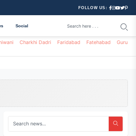
FOLLOW US:
ws
Social
hiwani
Charkhi Dadri
Faridabad
Fatehabad
Gurugr