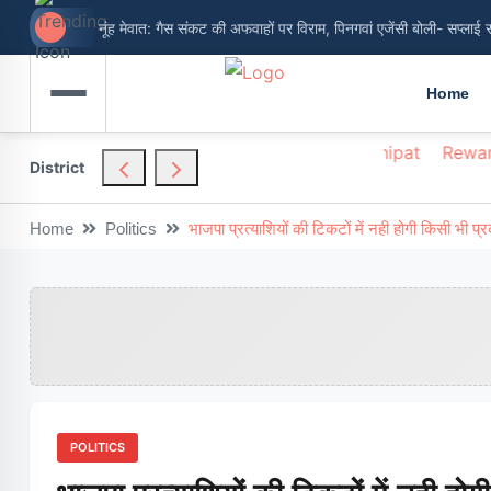
नूंह मेवात: गैस संकट की अफवाहों पर विराम, पिनगवां एजेंसी बोली- सप्लाई 
Home
hendragarh
Nuh
Palwal
Panchkula
Panipat
Rewar
District
Home
Politics
भाजपा प्रत्याशियों की टिकटों में नही होगी किसी भी प
POLITICS