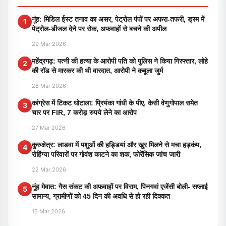
नूंह: मिडिल ईस्ट तनाव का असर, पेट्रोल पंपों पर अफरा-तफरी, ड्रम में
1
पेट्रोल-डीजल देने पर रोक, अफवाहों से बचने की अपील
29 Mar 2026
महेंद्रगढ़: पत्नी की हत्या के आरोपी पति को पुलिस ने किया गिरफ्तार, लोहे
2
की रॉड से मारकर की थी वारदात, आरोपी ने कबूला जुर्म
28 Mar 2026
कांग्रेस में टिकट घोटाला: प्रियंका गांधी के पीए, केसी वेणुगोपाल समेत
3
चार पर FIR, 7 करोड़ रुपये लेने का आरोप
27 Mar 2026
कुरुक्षेत्र: लाडवा में पशुओं की हड्डियां और खुर मिलने से मचा हड़कंप,
4
रोहिंग्या परिवारों पर गोवंश काटने का शक, फोरेंसिक जांच जारी
22 Mar 2026
नूंह मेवात: गैस संकट की अफवाहों पर विराम, पिनगवां एजेंसी बोली- सप्लाई
5
सामान्य, ग्रामीणों को 45 दिन की अवधि से हो रही दिक्कत
15 Mar 2026