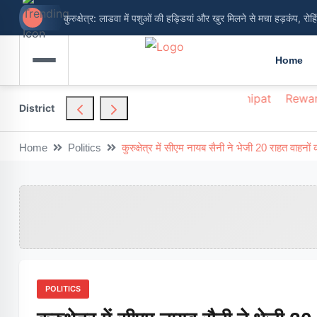
कुरुक्षेत्र: लाडवा में पशुओं की हड्डियां और खुर मिलने से मचा हड़कंप, रोह
नूंह मेवात: गैस संकट की अफवाहों पर विराम, पिनगवां एजेंसी बोली- सप्लाई 
Home
hendragarh
Nuh
Palwal
Panchkula
Panipat
Rewar
District
Home
Politics
कुरुक्षेत्र में सीएम नायब सैनी ने भेजी 20 राहत वाहन
POLITICS