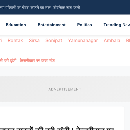
िंग्या परिवारों पर गोवंश काटने का शक, फोरेंसिक जांच जारी
सामान्य, ग्रामीणों को 45 दिन की अवधि से हो रही दिक्कत
Education
Entertainment
Politics
Trending Ne
i
Rohtak
Sirsa
Sonipat
Yamunanagar
Ambala
B
ों की हरी झंडी | केजरीवाल पर कसा तंज
ADVERTISEMENT