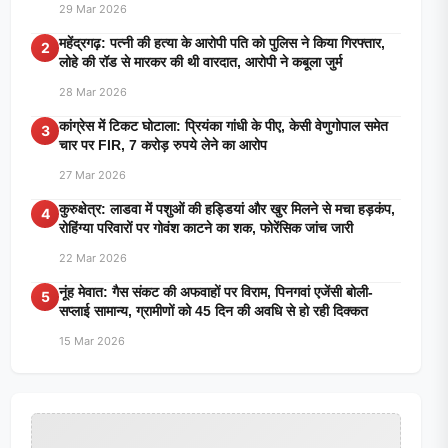
29 Mar 2026
महेंद्रगढ़: पत्नी की हत्या के आरोपी पति को पुलिस ने किया गिरफ्तार,
2
लोहे की रॉड से मारकर की थी वारदात, आरोपी ने कबूला जुर्म
28 Mar 2026
कांग्रेस में टिकट घोटाला: प्रियंका गांधी के पीए, केसी वेणुगोपाल समेत
3
चार पर FIR, 7 करोड़ रुपये लेने का आरोप
27 Mar 2026
कुरुक्षेत्र: लाडवा में पशुओं की हड्डियां और खुर मिलने से मचा हड़कंप,
4
रोहिंग्या परिवारों पर गोवंश काटने का शक, फोरेंसिक जांच जारी
22 Mar 2026
नूंह मेवात: गैस संकट की अफवाहों पर विराम, पिनगवां एजेंसी बोली-
5
सप्लाई सामान्य, ग्रामीणों को 45 दिन की अवधि से हो रही दिक्कत
15 Mar 2026