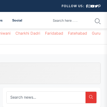
FOLLOW US:
ws
Social
hiwani
Charkhi Dadri
Faridabad
Fatehabad
Gurugr