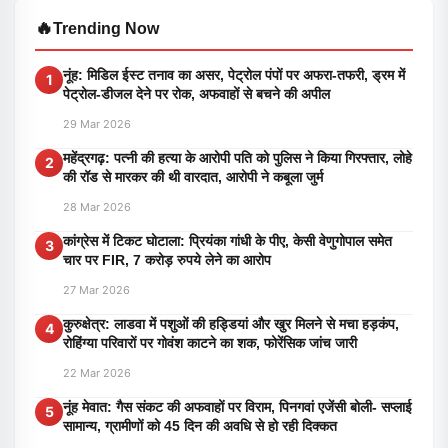
🔥
Trending Now
नूंह: मिडिल ईस्ट तनाव का असर, पेट्रोल पंपों पर अफरा-तफरी, ड्रम में
1
पेट्रोल-डीजल देने पर रोक, अफवाहों से बचने की अपील
29 Mar 2026
महेंद्रगढ़: पत्नी की हत्या के आरोपी पति को पुलिस ने किया गिरफ्तार, लोहे
2
की रॉड से मारकर की थी वारदात, आरोपी ने कबूला जुर्म
28 Mar 2026
कांग्रेस में टिकट घोटाला: प्रियंका गांधी के पीए, केसी वेणुगोपाल समेत
3
चार पर FIR, 7 करोड़ रुपये लेने का आरोप
27 Mar 2026
कुरुक्षेत्र: लाडवा में पशुओं की हड्डियां और खुर मिलने से मचा हड़कंप,
4
रोहिंग्या परिवारों पर गोवंश काटने का शक, फोरेंसिक जांच जारी
22 Mar 2026
नूंह मेवात: गैस संकट की अफवाहों पर विराम, पिनगवां एजेंसी बोली- सप्लाई
5
सामान्य, ग्रामीणों को 45 दिन की अवधि से हो रही दिक्कत