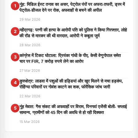
नूंह: मिडिल ईस्ट तनाव का असर, पेट्रोल पंपों पर अफरा-तफरी, ड्रम में
1
पेट्रोल-डीजल देने पर रोक, अफवाहों से बचने की अपील
29 Mar 2026
महेंद्रगढ़: पत्नी की हत्या के आरोपी पति को पुलिस ने किया गिरफ्तार, लोहे
2
की रॉड से मारकर की थी वारदात, आरोपी ने कबूला जुर्म
28 Mar 2026
कांग्रेस में टिकट घोटाला: प्रियंका गांधी के पीए, केसी वेणुगोपाल समेत
3
चार पर FIR, 7 करोड़ रुपये लेने का आरोप
27 Mar 2026
कुरुक्षेत्र: लाडवा में पशुओं की हड्डियां और खुर मिलने से मचा हड़कंप,
4
रोहिंग्या परिवारों पर गोवंश काटने का शक, फोरेंसिक जांच जारी
22 Mar 2026
नूंह मेवात: गैस संकट की अफवाहों पर विराम, पिनगवां एजेंसी बोली- सप्लाई
5
सामान्य, ग्रामीणों को 45 दिन की अवधि से हो रही दिक्कत
15 Mar 2026