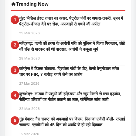
🔥
Trending Now
नूंह: मिडिल ईस्ट तनाव का असर, पेट्रोल पंपों पर अफरा-तफरी, ड्रम में
1
पेट्रोल-डीजल देने पर रोक, अफवाहों से बचने की अपील
29 Mar 2026
महेंद्रगढ़: पत्नी की हत्या के आरोपी पति को पुलिस ने किया गिरफ्तार, लोहे
2
की रॉड से मारकर की थी वारदात, आरोपी ने कबूला जुर्म
28 Mar 2026
कांग्रेस में टिकट घोटाला: प्रियंका गांधी के पीए, केसी वेणुगोपाल समेत
3
चार पर FIR, 7 करोड़ रुपये लेने का आरोप
27 Mar 2026
कुरुक्षेत्र: लाडवा में पशुओं की हड्डियां और खुर मिलने से मचा हड़कंप,
4
रोहिंग्या परिवारों पर गोवंश काटने का शक, फोरेंसिक जांच जारी
22 Mar 2026
नूंह मेवात: गैस संकट की अफवाहों पर विराम, पिनगवां एजेंसी बोली- सप्लाई
5
सामान्य, ग्रामीणों को 45 दिन की अवधि से हो रही दिक्कत
15 Mar 2026