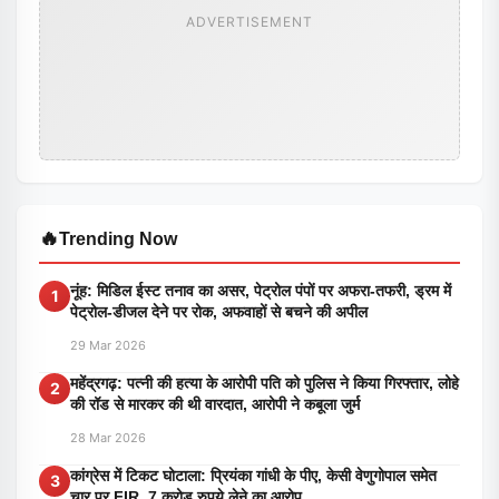
ADVERTISEMENT
🔥
Trending Now
नूंह: मिडिल ईस्ट तनाव का असर, पेट्रोल पंपों पर अफरा-तफरी, ड्रम में
1
पेट्रोल-डीजल देने पर रोक, अफवाहों से बचने की अपील
29 Mar 2026
महेंद्रगढ़: पत्नी की हत्या के आरोपी पति को पुलिस ने किया गिरफ्तार, लोहे
2
की रॉड से मारकर की थी वारदात, आरोपी ने कबूला जुर्म
28 Mar 2026
कांग्रेस में टिकट घोटाला: प्रियंका गांधी के पीए, केसी वेणुगोपाल समेत
3
चार पर FIR, 7 करोड़ रुपये लेने का आरोप