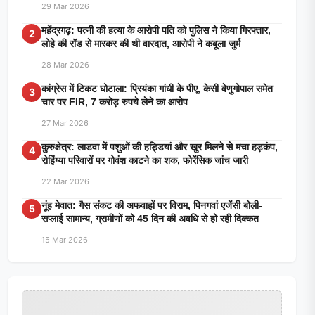
29 Mar 2026
महेंद्रगढ़: पत्नी की हत्या के आरोपी पति को पुलिस ने किया गिरफ्तार,
2
लोहे की रॉड से मारकर की थी वारदात, आरोपी ने कबूला जुर्म
28 Mar 2026
कांग्रेस में टिकट घोटाला: प्रियंका गांधी के पीए, केसी वेणुगोपाल समेत
3
चार पर FIR, 7 करोड़ रुपये लेने का आरोप
27 Mar 2026
कुरुक्षेत्र: लाडवा में पशुओं की हड्डियां और खुर मिलने से मचा हड़कंप,
4
रोहिंग्या परिवारों पर गोवंश काटने का शक, फोरेंसिक जांच जारी
22 Mar 2026
नूंह मेवात: गैस संकट की अफवाहों पर विराम, पिनगवां एजेंसी बोली-
5
सप्लाई सामान्य, ग्रामीणों को 45 दिन की अवधि से हो रही दिक्कत
15 Mar 2026