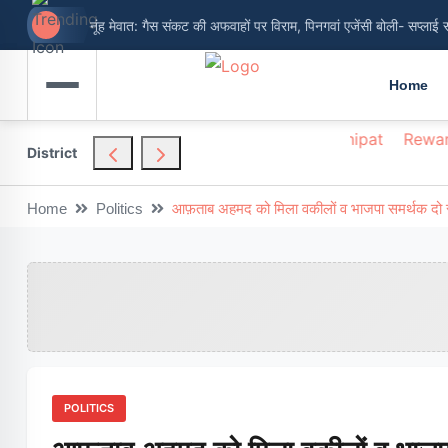
नूंह मेवात: गैस संकट की अफवाहों पर विराम, पिनगवां एजेंसी बोली- सप्लाई 
Home
hendragarh
Nuh
Palwal
Panchkula
Panipat
Rewar
District
Home
Politics
आफ़ताब अहमद को मिला वकीलों व भाजपा समर्थक दो स
POLITICS