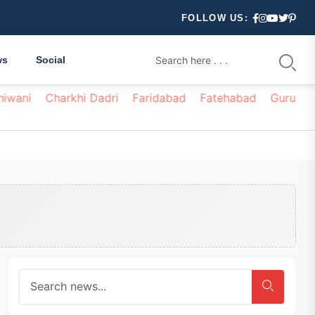
FOLLOW US:
ws
Social
hiwani
Charkhi Dadri
Faridabad
Fatehabad
Gurugr