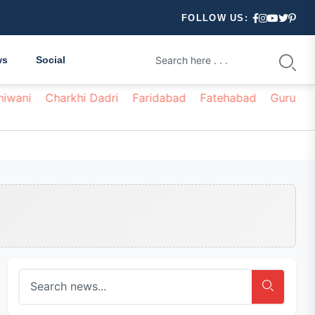
FOLLOW US:
ws
Social
hiwani
Charkhi Dadri
Faridabad
Fatehabad
Gurugr