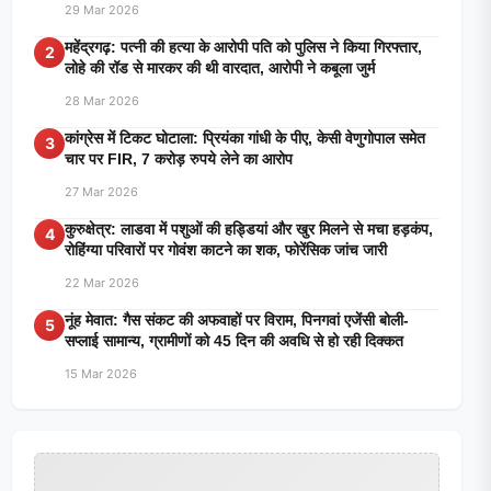
29 Mar 2026
महेंद्रगढ़: पत्नी की हत्या के आरोपी पति को पुलिस ने किया गिरफ्तार,
2
लोहे की रॉड से मारकर की थी वारदात, आरोपी ने कबूला जुर्म
28 Mar 2026
कांग्रेस में टिकट घोटाला: प्रियंका गांधी के पीए, केसी वेणुगोपाल समेत
3
चार पर FIR, 7 करोड़ रुपये लेने का आरोप
27 Mar 2026
कुरुक्षेत्र: लाडवा में पशुओं की हड्डियां और खुर मिलने से मचा हड़कंप,
4
रोहिंग्या परिवारों पर गोवंश काटने का शक, फोरेंसिक जांच जारी
22 Mar 2026
नूंह मेवात: गैस संकट की अफवाहों पर विराम, पिनगवां एजेंसी बोली-
5
सप्लाई सामान्य, ग्रामीणों को 45 दिन की अवधि से हो रही दिक्कत
15 Mar 2026