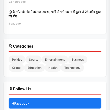
22 hours ago
नूंह के सीलखो गांव में दर्दनाक हादसा, पानी से भरी खदान में डूबने से 28 वर्षीय युवक
की मौत
1 day ago
📁
Categories
Politics
Sports
Entertainment
Business
Crime
Education
Health
Technology
📱
Follow Us
Facebook