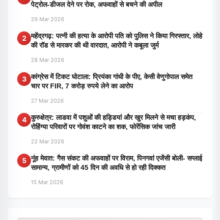
पेट्रोल-डीजल देने पर रोक, अफवाहों से बचने की अपील
29 Mar 2026
महेंद्रगढ़: पत्नी की हत्या के आरोपी पति को पुलिस ने किया गिरफ्तार, लोहे
2
की रॉड से मारकर की थी वारदात, आरोपी ने कबूला जुर्म
28 Mar 2026
कांग्रेस में टिकट घोटाला: प्रियंका गांधी के पीए, केसी वेणुगोपाल समेत
3
चार पर FIR, 7 करोड़ रुपये लेने का आरोप
27 Mar 2026
कुरुक्षेत्र: लाडवा में पशुओं की हड्डियां और खुर मिलने से मचा हड़कंप,
4
रोहिंग्या परिवारों पर गोवंश काटने का शक, फोरेंसिक जांच जारी
22 Mar 2026
नूंह मेवात: गैस संकट की अफवाहों पर विराम, पिनगवां एजेंसी बोली- सप्लाई
5
सामान्य, ग्रामीणों को 45 दिन की अवधि से हो रही दिक्कत
15 Mar 2026