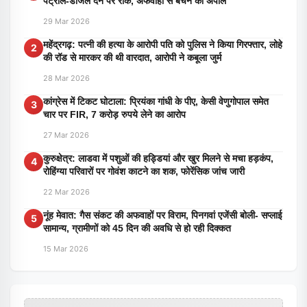
पेट्रोल-डीजल देने पर रोक, अफवाहों से बचने की अपील
29 Mar 2026
महेंद्रगढ़: पत्नी की हत्या के आरोपी पति को पुलिस ने किया गिरफ्तार, लोहे
2
की रॉड से मारकर की थी वारदात, आरोपी ने कबूला जुर्म
28 Mar 2026
कांग्रेस में टिकट घोटाला: प्रियंका गांधी के पीए, केसी वेणुगोपाल समेत
3
चार पर FIR, 7 करोड़ रुपये लेने का आरोप
27 Mar 2026
कुरुक्षेत्र: लाडवा में पशुओं की हड्डियां और खुर मिलने से मचा हड़कंप,
4
रोहिंग्या परिवारों पर गोवंश काटने का शक, फोरेंसिक जांच जारी
22 Mar 2026
नूंह मेवात: गैस संकट की अफवाहों पर विराम, पिनगवां एजेंसी बोली- सप्लाई
5
सामान्य, ग्रामीणों को 45 दिन की अवधि से हो रही दिक्कत
15 Mar 2026