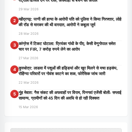
पेट्रोल-डीजल देने पर रोक, अफवाहों से बचने की अपील
29 Mar 2026
महेंद्रगढ़: पत्नी की हत्या के आरोपी पति को पुलिस ने किया गिरफ्तार, लोहे
2
की रॉड से मारकर की थी वारदात, आरोपी ने कबूला जुर्म
28 Mar 2026
कांग्रेस में टिकट घोटाला: प्रियंका गांधी के पीए, केसी वेणुगोपाल समेत
3
चार पर FIR, 7 करोड़ रुपये लेने का आरोप
27 Mar 2026
कुरुक्षेत्र: लाडवा में पशुओं की हड्डियां और खुर मिलने से मचा हड़कंप,
4
रोहिंग्या परिवारों पर गोवंश काटने का शक, फोरेंसिक जांच जारी
22 Mar 2026
नूंह मेवात: गैस संकट की अफवाहों पर विराम, पिनगवां एजेंसी बोली- सप्लाई
5
सामान्य, ग्रामीणों को 45 दिन की अवधि से हो रही दिक्कत
15 Mar 2026