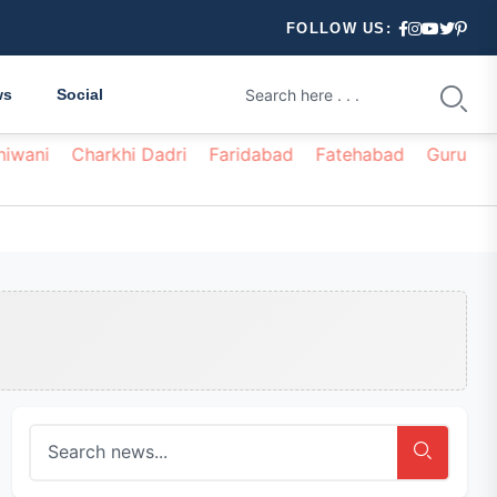
FOLLOW US:
ws
Social
hiwani
Charkhi Dadri
Faridabad
Fatehabad
Gurugr