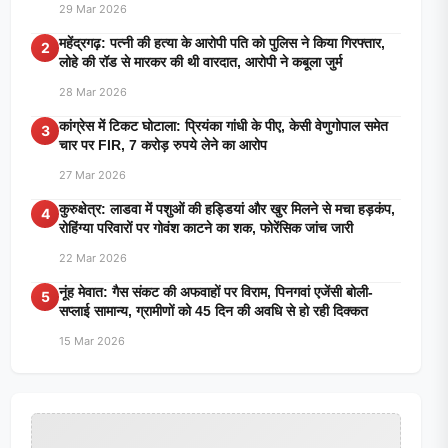
29 Mar 2026
महेंद्रगढ़: पत्नी की हत्या के आरोपी पति को पुलिस ने किया गिरफ्तार,
2
लोहे की रॉड से मारकर की थी वारदात, आरोपी ने कबूला जुर्म
28 Mar 2026
कांग्रेस में टिकट घोटाला: प्रियंका गांधी के पीए, केसी वेणुगोपाल समेत
3
चार पर FIR, 7 करोड़ रुपये लेने का आरोप
27 Mar 2026
कुरुक्षेत्र: लाडवा में पशुओं की हड्डियां और खुर मिलने से मचा हड़कंप,
4
रोहिंग्या परिवारों पर गोवंश काटने का शक, फोरेंसिक जांच जारी
22 Mar 2026
नूंह मेवात: गैस संकट की अफवाहों पर विराम, पिनगवां एजेंसी बोली-
5
सप्लाई सामान्य, ग्रामीणों को 45 दिन की अवधि से हो रही दिक्कत
15 Mar 2026