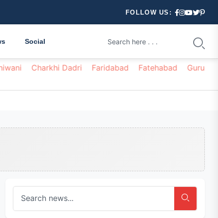
FOLLOW US:
ws
Social
hiwani
Charkhi Dadri
Faridabad
Fatehabad
Gurugr