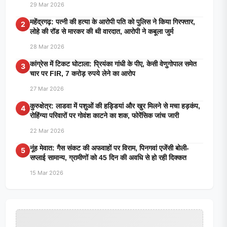
29 Mar 2026
महेंद्रगढ़: पत्नी की हत्या के आरोपी पति को पुलिस ने किया गिरफ्तार,
2
लोहे की रॉड से मारकर की थी वारदात, आरोपी ने कबूला जुर्म
28 Mar 2026
कांग्रेस में टिकट घोटाला: प्रियंका गांधी के पीए, केसी वेणुगोपाल समेत
3
चार पर FIR, 7 करोड़ रुपये लेने का आरोप
27 Mar 2026
कुरुक्षेत्र: लाडवा में पशुओं की हड्डियां और खुर मिलने से मचा हड़कंप,
4
रोहिंग्या परिवारों पर गोवंश काटने का शक, फोरेंसिक जांच जारी
22 Mar 2026
नूंह मेवात: गैस संकट की अफवाहों पर विराम, पिनगवां एजेंसी बोली-
5
सप्लाई सामान्य, ग्रामीणों को 45 दिन की अवधि से हो रही दिक्कत
15 Mar 2026