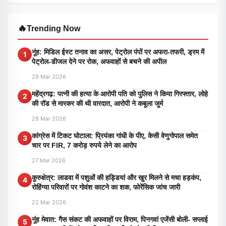
🔥
Trending Now
नूंह: मिडिल ईस्ट तनाव का असर, पेट्रोल पंपों पर अफरा-तफरी, ड्रम में
1
पेट्रोल-डीजल देने पर रोक, अफवाहों से बचने की अपील
29 Mar 2026
महेंद्रगढ़: पत्नी की हत्या के आरोपी पति को पुलिस ने किया गिरफ्तार, लोहे
2
की रॉड से मारकर की थी वारदात, आरोपी ने कबूला जुर्म
28 Mar 2026
कांग्रेस में टिकट घोटाला: प्रियंका गांधी के पीए, केसी वेणुगोपाल समेत
3
चार पर FIR, 7 करोड़ रुपये लेने का आरोप
27 Mar 2026
कुरुक्षेत्र: लाडवा में पशुओं की हड्डियां और खुर मिलने से मचा हड़कंप,
4
रोहिंग्या परिवारों पर गोवंश काटने का शक, फोरेंसिक जांच जारी
22 Mar 2026
नूंह मेवात: गैस संकट की अफवाहों पर विराम, पिनगवां एजेंसी बोली- सप्लाई
5